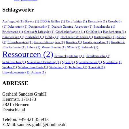
Schlagwörter
Ausflugsziel
(1)
Basteln
(1)
BBQ & Grillen
(1)
Berufstätige
(1)
Brettspiele
(1)
Crossbody
(1)
Dekoration
(1)
Designmarkt
(1)
Digitale Gaming-Angebote
(1)
Einzelstücke
(1)
Erwachsene
(1)
Genuss & Lifestyle
(1)
Gesellschaftsspiele
(1)
GrillGut
(1)
Handarbeiten
(1)
Handwerken
(1)
HerbstZeit
(1)
Hobby
(1)
Hochzeiten & Feiern
(1)
Kartenspiele
(1)
Kinder
(1)
Konsolenspiele
(1)
Konstruktionsspiele
(1)
Kreative
(1)
kreativ gestalten
(1)
Kreativität
zum Anfassen
(1)
Labels
(1)
Messe Bremen
(1)
Nähen
(1)
Reisende
(1)
Ressourcen
(2)
Schmuckgestaltung
(1)
Schultertasche
(1)
Selbermachen
(1)
Snacks und Erholung
(1)
Spiele
(1)
Spieleabenteuer
(1)
Spielefans
(1)
Spielen
(1)
Spielen ohne Ende
(1)
Studenten
(1)
Techniken
(1)
TrauZeit
(1)
Umweltbewusste
(1)
Unikate
(1)
ADRESSE
Gerhard Sanders GmbH
Hemmstr. 171/173
28215 Bremen
Deutschland
Telefon: +49 421 355918
E-Mail: sanders-gmbh@t-online.de