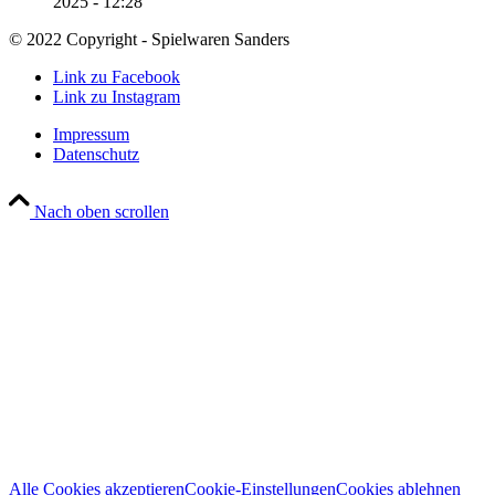
2025 - 12:28
© 2022 Copyright - Spielwaren Sanders
Link zu Facebook
Link zu Instagram
Impressum
Datenschutz
Nach oben scrollen
Wir verwenden Cookies
Wir können diese zur Analyse unserer Besucherdaten platzieren, um unsere
Website zu verbessern, personalisierte Inhalte anzuzeigen und Ihnen ein
großartiges Website-Erlebnis zu bieten. Für weitere Informationen zu den
von uns verwendeten Cookies öffnen Sie die Einstellungen.
Weitere Informationen zu den Verantwortlichen dieser Webseite finden Sie
in unserem
Impressum
. Informationen zu den Verarbeitungszwecken und
Ihren Rechten, insbesondere dem Widerrufsrecht, finden Sie in unserer
Datenschutzerklärung
.
Alle Cookies akzeptieren
Cookie-Einstellungen
Cookies ablehnen