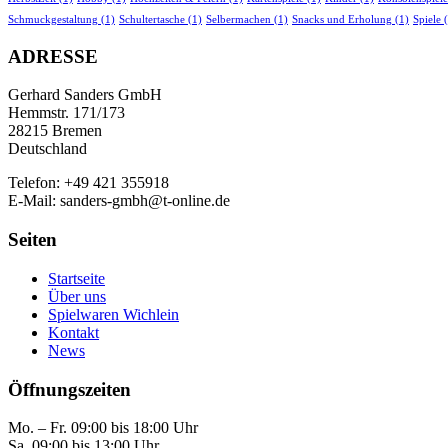
Schmuckgestaltung
(1)
Schultertasche
(1)
Selbermachen
(1)
Snacks und Erholung
(1)
Spiele
(
ADRESSE
Gerhard Sanders GmbH
Hemmstr. 171/173
28215 Bremen
Deutschland
Telefon: +49 421 355918
E-Mail: sanders-gmbh@t-online.de
Seiten
Startseite
Über uns
Spielwaren Wichlein
Kontakt
News
Öffnungszeiten
Mo. – Fr. 09:00 bis 18:00 Uhr
Sa. 09:00 bis 13:00 Uhr