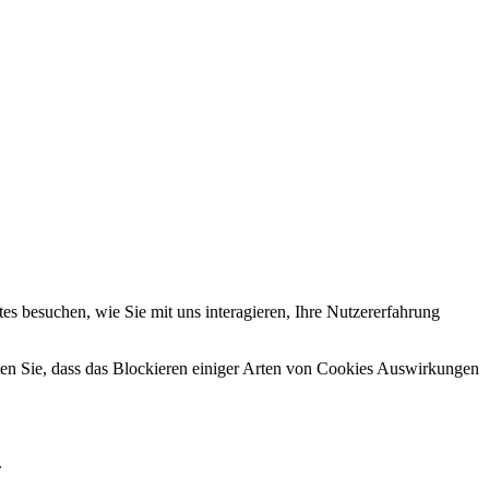
tiges Website-Erlebnis zu bieten. Für weitere Informationen zu den von uns
hren Rechten, insbesondere dem Widerrufsrecht, finden Sie in unserer
s besuchen, wie Sie mit uns interagieren, Ihre Nutzererfahrung
hten Sie, dass das Blockieren einiger Arten von Cookies Auswirkungen
.