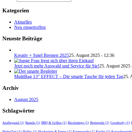
Kategorien
Aktuelles
Neu eingetroffen
Neueste Beiträge
Kreativ + Spiel Bremen 2025
25. August 2025 - 12:36
Jetzt noch mehr Auswahl und Service für Sie!
25. August 2025 
MultiBag 13” EFFECT – Die smarte Tasche für jeden Tag
25. 
Archiv
August 2025
Schlagwörter
Ausflugsziel
(1)
Basteln
(1)
BBQ & Grillen
(1)
Berufstätige
(1)
Brettspiele
(1)
Crossbody
(1)
HerbstZeit
(1)
Hobby
(1)
Hochzeiten & Feiern
(1)
Kartenspiele
(1)
Kinder
(1)
Konsolenspiele