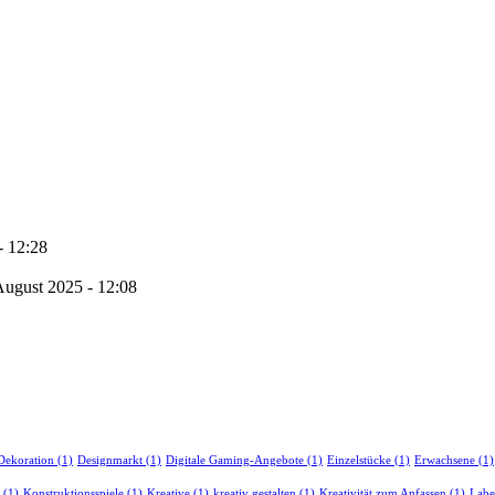
- 12:28
August 2025 - 12:08
Dekoration
(1)
Designmarkt
(1)
Digitale Gaming-Angebote
(1)
Einzelstücke
(1)
Erwachsene
(1)
(1)
Konstruktionsspiele
(1)
Kreative
(1)
kreativ gestalten
(1)
Kreativität zum Anfassen
(1)
Labe