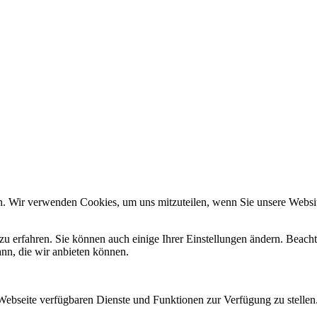
Website zu verbessern, personalisierte Inhalte anzuzeigen und Ihnen ein großar
verwendeten Cookies öffnen Sie die Einstellungen.
n Sie in unserem
Impressum
. Informationen zu den Verarbeitungszwecken und I
Datenschutzerklärung
.
n. Wir verwenden Cookies, um uns mitzuteilen, wenn Sie unsere Website
zu erfahren. Sie können auch einige Ihrer Einstellungen ändern. Beac
ann, die wir anbieten können.
 Webseite verfügbaren Dienste und Funktionen zur Verfügung zu stellen