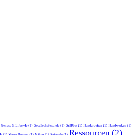
Genuss & Lifestyle
(1)
Gesellschaftsspiele
(1)
GrillGut
(1)
Handarbeiten
(1)
Handwerken
(1)
Ressourcen
(2)
ls
(1)
Messe Bremen
(1)
Nähen
(1)
Reisende
(1)