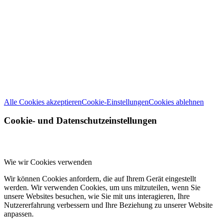
Wir verwenden Cookies
Wir können diese zur Analyse unserer Besucherdaten platzieren, um unsere
Website zu verbessern, personalisierte Inhalte anzuzeigen und Ihnen ein
großartiges Website-Erlebnis zu bieten. Für weitere Informationen zu den
von uns verwendeten Cookies öffnen Sie die Einstellungen.
Weitere Informationen zu den Verantwortlichen dieser Webseite finden Sie
in unserem
Impressum
. Informationen zu den Verarbeitungszwecken und
Ihren Rechten, insbesondere dem Widerrufsrecht, finden Sie in unserer
Datenschutzerklärung
.
Alle Cookies akzeptieren
Cookie-Einstellungen
Cookies ablehnen
Cookie- und Datenschutzeinstellungen
Wie wir Cookies verwenden
Wir können Cookies anfordern, die auf Ihrem Gerät eingestellt
werden. Wir verwenden Cookies, um uns mitzuteilen, wenn Sie
unsere Websites besuchen, wie Sie mit uns interagieren, Ihre
Nutzererfahrung verbessern und Ihre Beziehung zu unserer Website
anpassen.