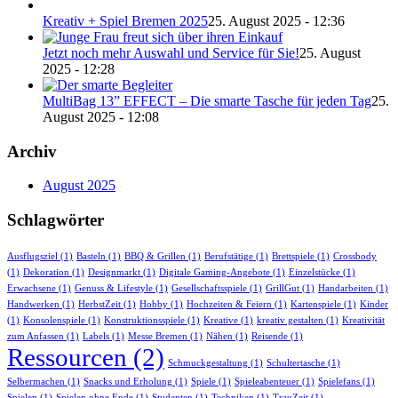
Kreativ + Spiel Bremen 2025
25. August 2025 - 12:36
Jetzt noch mehr Auswahl und Service für Sie!
25. August
2025 - 12:28
MultiBag 13” EFFECT – Die smarte Tasche für jeden Tag
25.
August 2025 - 12:08
Archiv
August 2025
Schlagwörter
Ausflugsziel
(1)
Basteln
(1)
BBQ & Grillen
(1)
Berufstätige
(1)
Brettspiele
(1)
Crossbody
(1)
Dekoration
(1)
Designmarkt
(1)
Digitale Gaming-Angebote
(1)
Einzelstücke
(1)
Erwachsene
(1)
Genuss & Lifestyle
(1)
Gesellschaftsspiele
(1)
GrillGut
(1)
Handarbeiten
(1)
Handwerken
(1)
HerbstZeit
(1)
Hobby
(1)
Hochzeiten & Feiern
(1)
Kartenspiele
(1)
Kinder
(1)
Konsolenspiele
(1)
Konstruktionsspiele
(1)
Kreative
(1)
kreativ gestalten
(1)
Kreativität
zum Anfassen
(1)
Labels
(1)
Messe Bremen
(1)
Nähen
(1)
Reisende
(1)
Ressourcen
(2)
Schmuckgestaltung
(1)
Schultertasche
(1)
Selbermachen
(1)
Snacks und Erholung
(1)
Spiele
(1)
Spieleabenteuer
(1)
Spielefans
(1)
Spielen
(1)
Spielen ohne Ende
(1)
Studenten
(1)
Techniken
(1)
TrauZeit
(1)