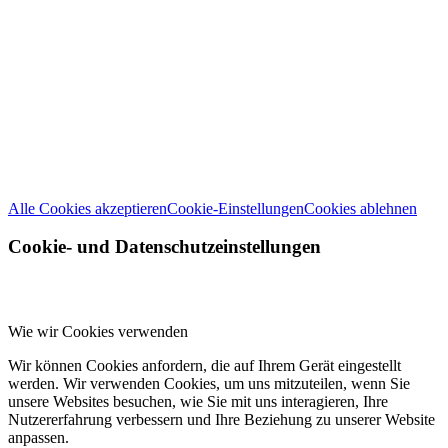
Wir verwenden Cookies
Wir können diese zur Analyse unserer Besucherdaten platzieren, um unsere
Website zu verbessern, personalisierte Inhalte anzuzeigen und Ihnen ein
großartiges Website-Erlebnis zu bieten. Für weitere Informationen zu den
von uns verwendeten Cookies öffnen Sie die Einstellungen.
Weitere Informationen zu den Verantwortlichen dieser Webseite finden Sie
in unserem
Impressum
. Informationen zu den Verarbeitungszwecken und
Ihren Rechten, insbesondere dem Widerrufsrecht, finden Sie in unserer
Datenschutzerklärung
.
Alle Cookies akzeptieren
Cookie-Einstellungen
Cookies ablehnen
Cookie- und Datenschutzeinstellungen
Wie wir Cookies verwenden
Wir können Cookies anfordern, die auf Ihrem Gerät eingestellt
werden. Wir verwenden Cookies, um uns mitzuteilen, wenn Sie
unsere Websites besuchen, wie Sie mit uns interagieren, Ihre
Nutzererfahrung verbessern und Ihre Beziehung zu unserer Website
anpassen.