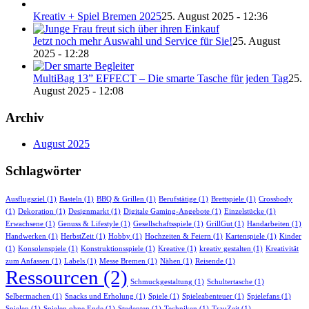
Kreativ + Spiel Bremen 2025
25. August 2025 - 12:36
Jetzt noch mehr Auswahl und Service für Sie!
25. August
2025 - 12:28
MultiBag 13” EFFECT – Die smarte Tasche für jeden Tag
25.
August 2025 - 12:08
Archiv
August 2025
Schlagwörter
Ausflugsziel
(1)
Basteln
(1)
BBQ & Grillen
(1)
Berufstätige
(1)
Brettspiele
(1)
Crossbody
(1)
Dekoration
(1)
Designmarkt
(1)
Digitale Gaming-Angebote
(1)
Einzelstücke
(1)
Erwachsene
(1)
Genuss & Lifestyle
(1)
Gesellschaftsspiele
(1)
GrillGut
(1)
Handarbeiten
(1)
Handwerken
(1)
HerbstZeit
(1)
Hobby
(1)
Hochzeiten & Feiern
(1)
Kartenspiele
(1)
Kinder
(1)
Konsolenspiele
(1)
Konstruktionsspiele
(1)
Kreative
(1)
kreativ gestalten
(1)
Kreativität
zum Anfassen
(1)
Labels
(1)
Messe Bremen
(1)
Nähen
(1)
Reisende
(1)
Ressourcen
(2)
Schmuckgestaltung
(1)
Schultertasche
(1)
Selbermachen
(1)
Snacks und Erholung
(1)
Spiele
(1)
Spieleabenteuer
(1)
Spielefans
(1)
Spielen
(1)
Spielen ohne Ende
(1)
Studenten
(1)
Techniken
(1)
TrauZeit
(1)