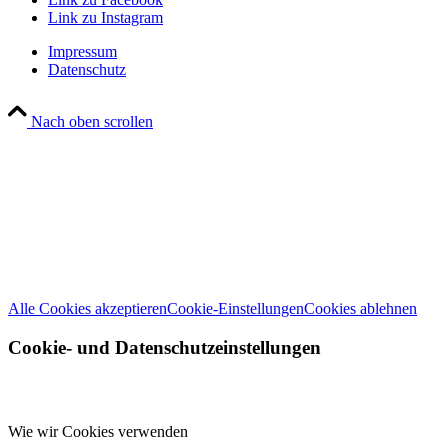
Link zu Instagram
Impressum
Datenschutz
Nach oben scrollen
Wir können diese zur Analyse unserer Besucherdaten platzieren, um unsere 
Weitere Informationen zu den Verantwortlichen dieser Webseite finde
Alle Cookies akzeptieren
Cookie-Einstellungen
Cookies ablehnen
Cookie- und Datenschutzeinstellungen
Wie wir Cookies verwenden