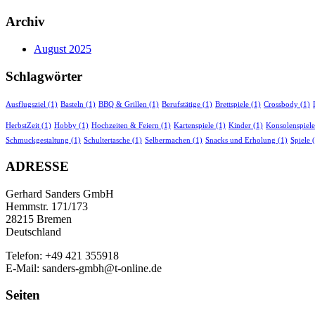
Archiv
August 2025
Schlagwörter
Ausflugsziel
(1)
Basteln
(1)
BBQ & Grillen
(1)
Berufstätige
(1)
Brettspiele
(1)
Crossbody
(1)
HerbstZeit
(1)
Hobby
(1)
Hochzeiten & Feiern
(1)
Kartenspiele
(1)
Kinder
(1)
Konsolenspiele
Schmuckgestaltung
(1)
Schultertasche
(1)
Selbermachen
(1)
Snacks und Erholung
(1)
Spiele
(
ADRESSE
Gerhard Sanders GmbH
Hemmstr. 171/173
28215 Bremen
Deutschland
Telefon: +49 421 355918
E-Mail: sanders-gmbh@t-online.de
Seiten