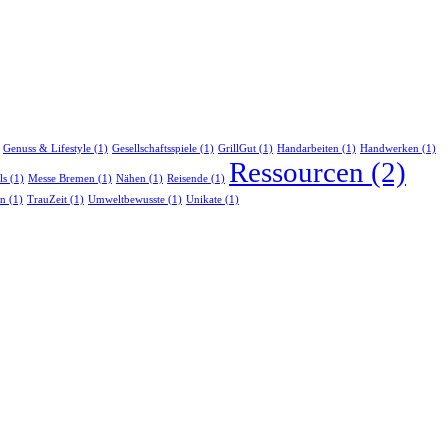
Genuss & Lifestyle
(1)
Gesellschaftsspiele
(1)
GrillGut
(1)
Handarbeiten
(1)
Handwerken
(1)
Ressourcen
(2)
ls
(1)
Messe Bremen
(1)
Nähen
(1)
Reisende
(1)
en
(1)
TrauZeit
(1)
Umweltbewusste
(1)
Unikate
(1)