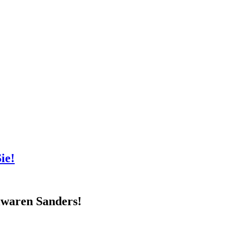
ie!
elwaren Sanders!