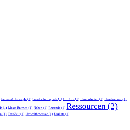
Genuss & Lifestyle
(1)
Gesellschaftsspiele
(1)
GrillGut
(1)
Handarbeiten
(1)
Handwerken
(1)
Ressourcen
(2)
ls
(1)
Messe Bremen
(1)
Nähen
(1)
Reisende
(1)
en
(1)
TrauZeit
(1)
Umweltbewusste
(1)
Unikate
(1)