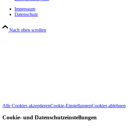
Impressum
Datenschutz
Nach oben scrollen
Wir verwenden Cookies
Wir können diese zur Analyse unserer Besucherdaten platzieren, um unsere
Website zu verbessern, personalisierte Inhalte anzuzeigen und Ihnen ein
großartiges Website-Erlebnis zu bieten. Für weitere Informationen zu den
von uns verwendeten Cookies öffnen Sie die Einstellungen.
Weitere Informationen zu den Verantwortlichen dieser Webseite finden Sie
in unserem
Impressum
. Informationen zu den Verarbeitungszwecken und
Ihren Rechten, insbesondere dem Widerrufsrecht, finden Sie in unserer
Datenschutzerklärung
.
Alle Cookies akzeptieren
Cookie-Einstellungen
Cookies ablehnen
Cookie- und Datenschutzeinstellungen