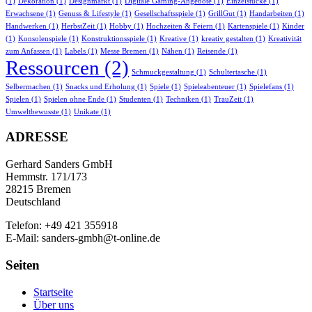
(1)
Dekoration
(1)
Designmarkt
(1)
Digitale Gaming-Angebote
(1)
Einzelstücke
(1)
Erwachsene
(1)
Genuss & Lifestyle
(1)
Gesellschaftsspiele
(1)
GrillGut
(1)
Handarbeiten
(1)
Handwerken
(1)
HerbstZeit
(1)
Hobby
(1)
Hochzeiten & Feiern
(1)
Kartenspiele
(1)
Kinder
(1)
Konsolenspiele
(1)
Konstruktionsspiele
(1)
Kreative
(1)
kreativ gestalten
(1)
Kreativität
zum Anfassen
(1)
Labels
(1)
Messe Bremen
(1)
Nähen
(1)
Reisende
(1)
Ressourcen
(2)
Schmuckgestaltung
(1)
Schultertasche
(1)
Selbermachen
(1)
Snacks und Erholung
(1)
Spiele
(1)
Spieleabenteuer
(1)
Spielefans
(1)
Spielen
(1)
Spielen ohne Ende
(1)
Studenten
(1)
Techniken
(1)
TrauZeit
(1)
Umweltbewusste
(1)
Unikate
(1)
ADRESSE
Gerhard Sanders GmbH
Hemmstr. 171/173
28215 Bremen
Deutschland
Telefon: +49 421 355918
E-Mail: sanders-gmbh@t-online.de
Seiten
Startseite
Über uns