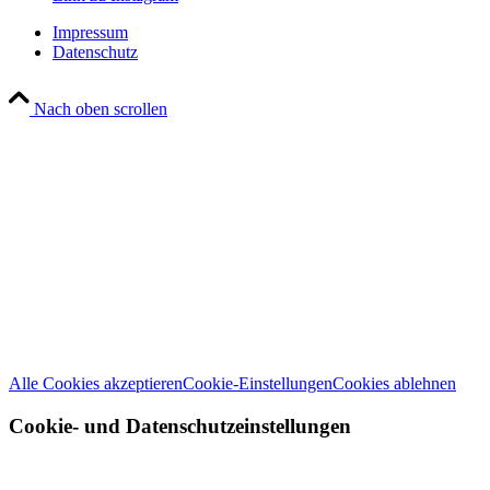
Impressum
Datenschutz
Nach oben scrollen
Wir verwenden Cookies
Wir können diese zur Analyse unserer Besucherdaten platzieren, um unsere
Website zu verbessern, personalisierte Inhalte anzuzeigen und Ihnen ein
großartiges Website-Erlebnis zu bieten. Für weitere Informationen zu den
von uns verwendeten Cookies öffnen Sie die Einstellungen.
Weitere Informationen zu den Verantwortlichen dieser Webseite finden Sie
in unserem
Impressum
. Informationen zu den Verarbeitungszwecken und
Ihren Rechten, insbesondere dem Widerrufsrecht, finden Sie in unserer
Datenschutzerklärung
.
Alle Cookies akzeptieren
Cookie-Einstellungen
Cookies ablehnen
Cookie- und Datenschutzeinstellungen