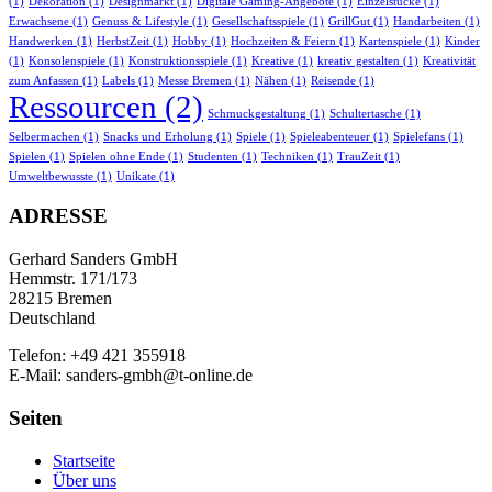
(1)
Dekoration
(1)
Designmarkt
(1)
Digitale Gaming-Angebote
(1)
Einzelstücke
(1)
Erwachsene
(1)
Genuss & Lifestyle
(1)
Gesellschaftsspiele
(1)
GrillGut
(1)
Handarbeiten
(1)
Handwerken
(1)
HerbstZeit
(1)
Hobby
(1)
Hochzeiten & Feiern
(1)
Kartenspiele
(1)
Kinder
(1)
Konsolenspiele
(1)
Konstruktionsspiele
(1)
Kreative
(1)
kreativ gestalten
(1)
Kreativität
zum Anfassen
(1)
Labels
(1)
Messe Bremen
(1)
Nähen
(1)
Reisende
(1)
Ressourcen
(2)
Schmuckgestaltung
(1)
Schultertasche
(1)
Selbermachen
(1)
Snacks und Erholung
(1)
Spiele
(1)
Spieleabenteuer
(1)
Spielefans
(1)
Spielen
(1)
Spielen ohne Ende
(1)
Studenten
(1)
Techniken
(1)
TrauZeit
(1)
Umweltbewusste
(1)
Unikate
(1)
ADRESSE
Gerhard Sanders GmbH
Hemmstr. 171/173
28215 Bremen
Deutschland
Telefon: +49 421 355918
E-Mail: sanders-gmbh@t-online.de
Seiten
Startseite
Über uns