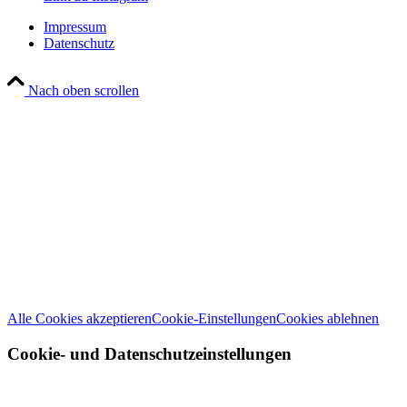
Impressum
Datenschutz
Nach oben scrollen
Wir verwenden Cookies
Wir können diese zur Analyse unserer Besucherdaten platzieren, um unsere
Website zu verbessern, personalisierte Inhalte anzuzeigen und Ihnen ein
großartiges Website-Erlebnis zu bieten. Für weitere Informationen zu den
von uns verwendeten Cookies öffnen Sie die Einstellungen.
Weitere Informationen zu den Verantwortlichen dieser Webseite finden Sie
in unserem
Impressum
. Informationen zu den Verarbeitungszwecken und
Ihren Rechten, insbesondere dem Widerrufsrecht, finden Sie in unserer
Datenschutzerklärung
.
Alle Cookies akzeptieren
Cookie-Einstellungen
Cookies ablehnen
Cookie- und Datenschutzeinstellungen