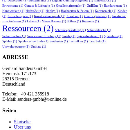
(1)
Dekoration
(1)
Designmarkt
(1)
Digitale Gaming-Angebote
(1)
Einzelstücke
(1)
Erwachsene
(1)
Genuss & Lifestyle
(1)
Gesellschaftsspiele
(1)
GrillGut
(1)
Handarbeiten
(1)
Handwerken
(1)
HerbstZeit
(1)
Hobby
(1)
Hochzeiten & Feiern
(1)
Kartenspiele
(1)
Kinder
(1)
Konsolenspiele
(1)
Konstruktionsspiele
(1)
Kreative
(1)
kreativ gestalten
(1)
Kreativität
zum Anfassen
(1)
Labels
(1)
Messe Bremen
(1)
Nähen
(1)
Reisende
(1)
Ressourcen
(2)
Schmuckgestaltung
(1)
Schultertasche
(1)
Selbermachen
(1)
Snacks und Erholung
(1)
Spiele
(1)
Spieleabenteuer
(1)
Spielefans
(1)
Spielen
(1)
Spielen ohne Ende
(1)
Studenten
(1)
Techniken
(1)
TrauZeit
(1)
Umweltbewusste
(1)
Unikate
(1)
ADRESSE
Gerhard Sanders GmbH
Hemmstr. 171/173
28215 Bremen
Deutschland
Telefon: +49 421 355918
E-Mail: sanders-gmbh@t-online.de
Seiten
Startseite
Über uns