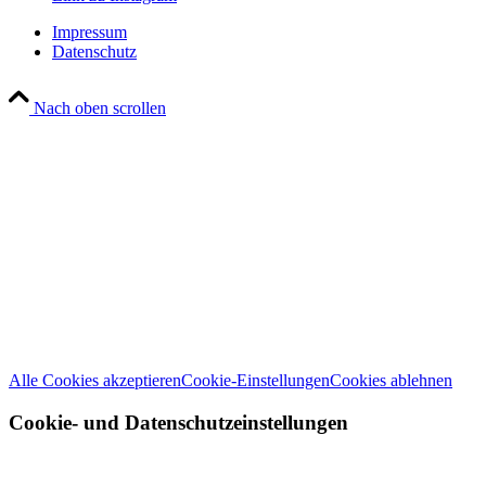
Impressum
Datenschutz
Nach oben scrollen
Wir verwenden Cookies
Wir können diese zur Analyse unserer Besucherdaten platzieren, um unsere
Website zu verbessern, personalisierte Inhalte anzuzeigen und Ihnen ein
großartiges Website-Erlebnis zu bieten. Für weitere Informationen zu den
von uns verwendeten Cookies öffnen Sie die Einstellungen.
Weitere Informationen zu den Verantwortlichen dieser Webseite finden Sie
in unserem
Impressum
. Informationen zu den Verarbeitungszwecken und
Ihren Rechten, insbesondere dem Widerrufsrecht, finden Sie in unserer
Datenschutzerklärung
.
Alle Cookies akzeptieren
Cookie-Einstellungen
Cookies ablehnen
Cookie- und Datenschutzeinstellungen