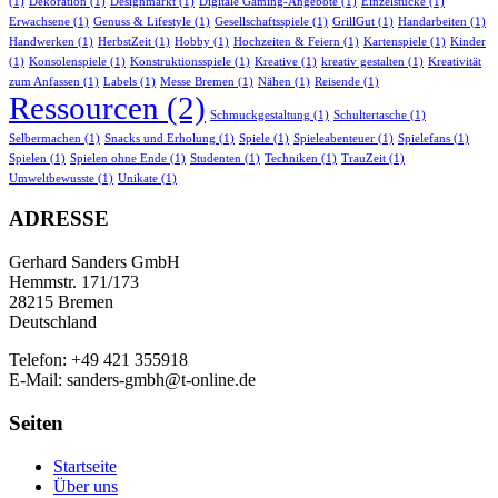
(1)
Dekoration
(1)
Designmarkt
(1)
Digitale Gaming-Angebote
(1)
Einzelstücke
(1)
Erwachsene
(1)
Genuss & Lifestyle
(1)
Gesellschaftsspiele
(1)
GrillGut
(1)
Handarbeiten
(1)
Handwerken
(1)
HerbstZeit
(1)
Hobby
(1)
Hochzeiten & Feiern
(1)
Kartenspiele
(1)
Kinder
(1)
Konsolenspiele
(1)
Konstruktionsspiele
(1)
Kreative
(1)
kreativ gestalten
(1)
Kreativität
zum Anfassen
(1)
Labels
(1)
Messe Bremen
(1)
Nähen
(1)
Reisende
(1)
Ressourcen
(2)
Schmuckgestaltung
(1)
Schultertasche
(1)
Selbermachen
(1)
Snacks und Erholung
(1)
Spiele
(1)
Spieleabenteuer
(1)
Spielefans
(1)
Spielen
(1)
Spielen ohne Ende
(1)
Studenten
(1)
Techniken
(1)
TrauZeit
(1)
Umweltbewusste
(1)
Unikate
(1)
ADRESSE
Gerhard Sanders GmbH
Hemmstr. 171/173
28215 Bremen
Deutschland
Telefon: +49 421 355918
E-Mail: sanders-gmbh@t-online.de
Seiten
Startseite
Über uns