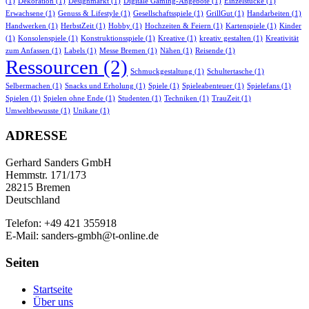
(1)
Dekoration
(1)
Designmarkt
(1)
Digitale Gaming-Angebote
(1)
Einzelstücke
(1)
Erwachsene
(1)
Genuss & Lifestyle
(1)
Gesellschaftsspiele
(1)
GrillGut
(1)
Handarbeiten
(1)
Handwerken
(1)
HerbstZeit
(1)
Hobby
(1)
Hochzeiten & Feiern
(1)
Kartenspiele
(1)
Kinder
(1)
Konsolenspiele
(1)
Konstruktionsspiele
(1)
Kreative
(1)
kreativ gestalten
(1)
Kreativität
zum Anfassen
(1)
Labels
(1)
Messe Bremen
(1)
Nähen
(1)
Reisende
(1)
Ressourcen
(2)
Schmuckgestaltung
(1)
Schultertasche
(1)
Selbermachen
(1)
Snacks und Erholung
(1)
Spiele
(1)
Spieleabenteuer
(1)
Spielefans
(1)
Spielen
(1)
Spielen ohne Ende
(1)
Studenten
(1)
Techniken
(1)
TrauZeit
(1)
Umweltbewusste
(1)
Unikate
(1)
ADRESSE
Gerhard Sanders GmbH
Hemmstr. 171/173
28215 Bremen
Deutschland
Telefon: +49 421 355918
E-Mail: sanders-gmbh@t-online.de
Seiten
Startseite
Über uns