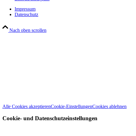
Impressum
Datenschutz
Nach oben scrollen
Wir verwenden Cookies
Wir können diese zur Analyse unserer Besucherdaten platzieren, um unsere
Website zu verbessern, personalisierte Inhalte anzuzeigen und Ihnen ein
großartiges Website-Erlebnis zu bieten. Für weitere Informationen zu den
von uns verwendeten Cookies öffnen Sie die Einstellungen.
Weitere Informationen zu den Verantwortlichen dieser Webseite finden Sie
in unserem
Impressum
. Informationen zu den Verarbeitungszwecken und
Ihren Rechten, insbesondere dem Widerrufsrecht, finden Sie in unserer
Datenschutzerklärung
.
Alle Cookies akzeptieren
Cookie-Einstellungen
Cookies ablehnen
Cookie- und Datenschutzeinstellungen